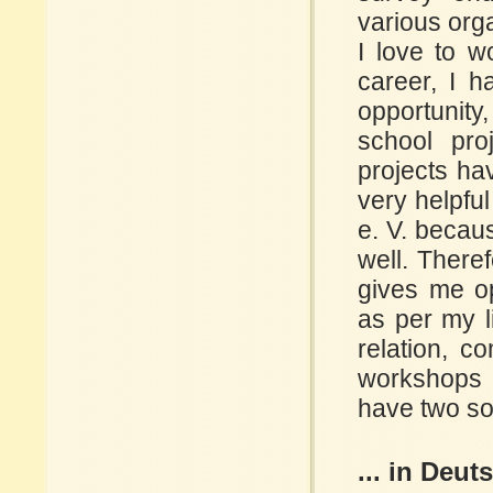
various orga
I love to w
career, I h
opportunit
school proj
projects ha
very helpfu
e. V. becau
well. There
gives me op
as per my li
relation, c
workshops a
have two so
... in Deut