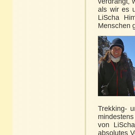
verdrängt, w
als wir es 
LiScha Him
Menschen g
Trekking- u
mindestens 
von LiScha
absolutes V