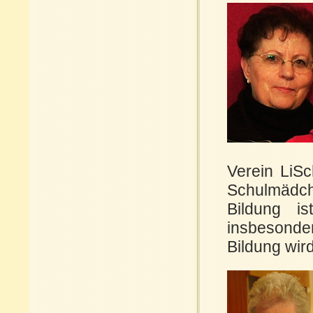
Verein LiSc
Schulmädch
Bildung i
insbesond
Bildung wir