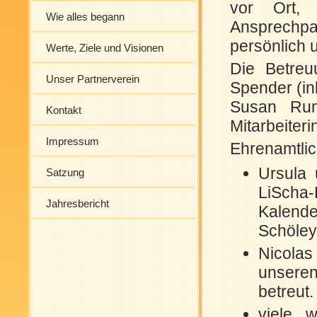
vor Ort, 
Wie alles begann
Ansprechpar
persönlich u
Werte, Ziele und Visionen
Die Betreu
Unser Partnerverein
Spender (in
Susan Rum
Kontakt
Mitarbeiteri
Impressum
Ehrenamtlich
Ursula 
Satzung
LiScha
Jahresbericht
Kalend
Schöley,
Nicolas
unseren
betreut.
viele w