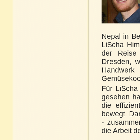
Nepal in Be
LiScha Him
der Reise 
Dresden, w
Handwerk 
Gemüsekoop
Für LiScha 
gesehen hab
die effizie
bewegt. Dan
- zusammen 
die Arbeit 