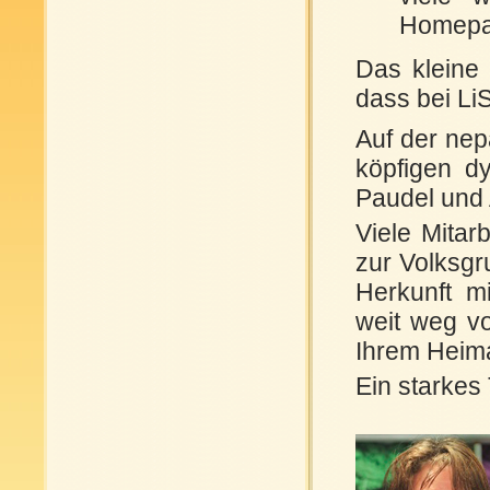
Homepa
Das kleine 
dass bei Li
Auf der nep
köpfigen d
Paudel und 
Viele Mitar
zur Volksg
Herkunft m
weit weg v
Ihrem Heim
Ein starkes