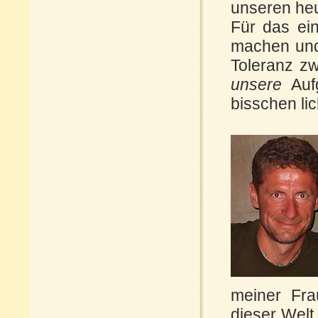
unseren he
Für das ei
machen u
Toleranz z
unsere
Auf
bisschen li
meiner Fra
dieser Welt