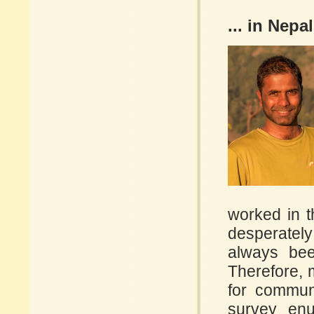
... in Nepal
worked in t
desperately
always bee
Therefore, 
for commun
survey enu