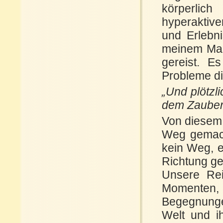
körperlic
hyperaktive
und Erlebn
meinem Mann
gereist. 
Probleme di
„Und plötzl
dem Zauber
Von diesem 
Weg gemacht
kein Weg, e
Richtung ge
Unsere Re
Momenten
Begegnungen
Welt und ih