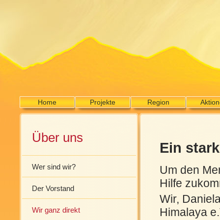
Home
Projekte
Region
Aktio
Über uns
Ein star
Wer sind wir?
Um den Mens
Hilfe zukom
Der Vorstand
Wir, Daniela
Himalaya e.V
Wir ganz direkt