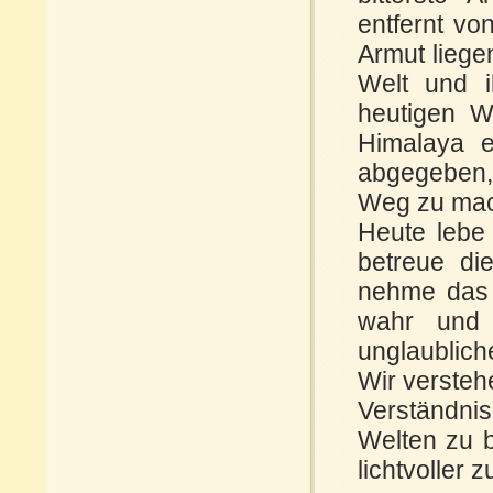
entfernt vo
Armut liege
Welt und 
heutigen W
Himalaya 
abgegeben, 
Weg zu ma
Heute lebe
betreue di
nehme das L
wahr und
unglaublich
Wir versteh
Verständnis
Welten zu b
lichtvoller z