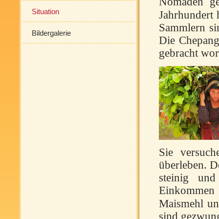
Nomaden gel
Situation
Jahrhundert 
Sammlern sin
Bildergalerie
Die Chepang 
gebracht wor
Sie versuch
überleben. D
steinig und
Einkommen ni
Maismehl und
sind gezwung