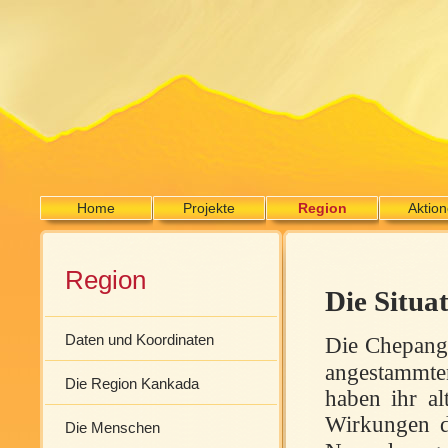
Home
Projekte
Region
Aktio
Region
Die Situa
Daten und Koordinaten
Die Chepang e
angestammte
Die Region Kankada
haben ihr al
Wirkungen d
Die Menschen