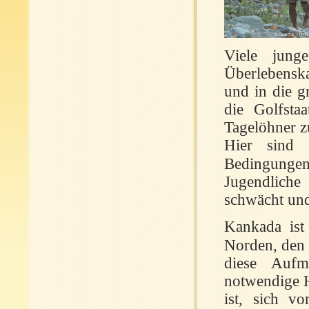
Viele jung
Überlebenska
und in die g
die Golfsta
Tagelöhner z
Hier sind s
Bedingungen
Jugendliche
schwächt und 
Kankada ist
Norden, den 
diese Aufm
notwendige H
ist, sich v