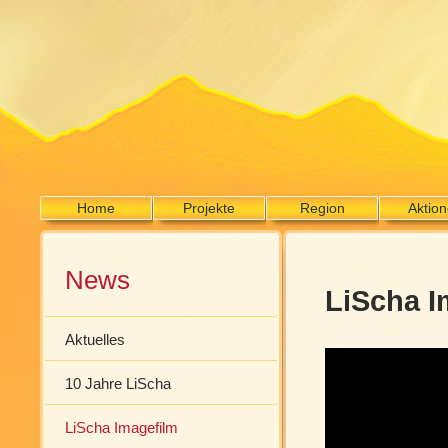
Home
Projekte
Region
Aktio
News
LiScha I
Aktuelles
10 Jahre LiScha
LiScha Imagefilm